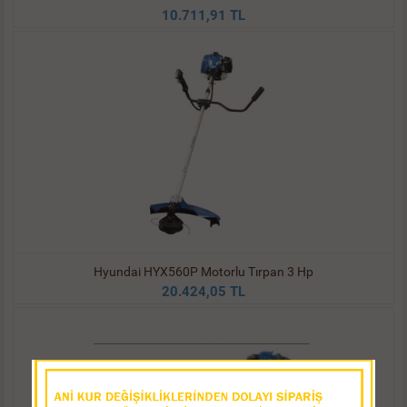
10.711,91 TL
Hyundai HYX560P Motorlu Tırpan 3 Hp
20.424,05 TL