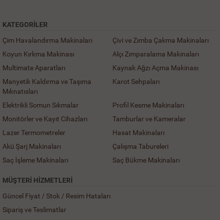
KATEGORILER
Çim Havalandırma Makinaları
Çivi ve Zımba Çakma Makinaları
Koyun Kırkma Makinası
Alçı Zımparalama Makinaları
Multimate Aparatları
Kaynak Ağzı Açma Makinası
Manyetik Kaldırma ve Taşıma
Karot Sehpaları
Mıknatısları
Elektrikli Somun Sıkmalar
Profil Kesme Makinaları
Monitörler ve Kayıt Cihazları
Tamburlar ve Kameralar
Lazer Termometreler
Hasat Makinaları
Akü Şarj Makinaları
Çalışma Tabureleri
Saç İşleme Makinaları
Saç Bükme Makinaları
MÜŞTERI HIZMETLERI
Güncel Fiyat / Stok / Resim Hataları
Sipariş ve Teslimatlar