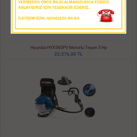
Hyundai HYX560PV Motorlu Tırpan 3 Hp
22.376,00 TL