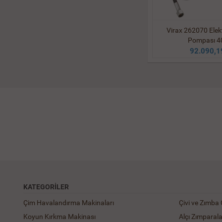
Virax 262070 Elekt
Pompası 4
92.090,1
KATEGORILER
Çim Havalandırma Makinaları
Çivi ve Zımba
Koyun Kırkma Makinası
Alçı Zımparal