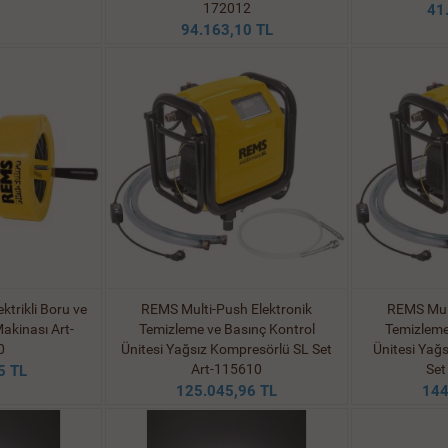
172012
41
94.163,10 TL
trikli Boru ve
REMS Multi-Push Elektronik
REMS Mult
akinası Art-
Temizleme ve Basınç Kontrol
Temizleme
0
Ünitesi Yağsız Kompresörlü SL Set
Ünitesi Yağ
Art-115610
Set
5 TL
125.045,96 TL
144