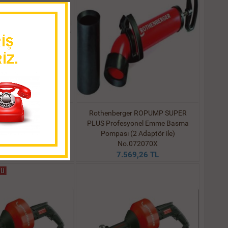
er R750 Kanal Açma
Rothenberger ROPUMP SUPER
ası No.72689
PLUS Profesyonel Emme Basma
Pompası (2 Adaptör ile)
.252,54 TL
No.072070X
7.569,26 TL