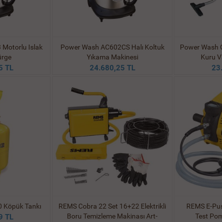
Motorlu Islak
Power Wash AC602CS Halı Koltuk
Power Wash C
ürge
Yıkama Makinesi
Kuru V
5 TL
24.680,25 TL
23
 Köpük Tankı
REMS Cobra 22 Set 16+22 Elektrikli
REMS E-Push
Boru Temizleme Makinası Art-
Test Po
9 TL