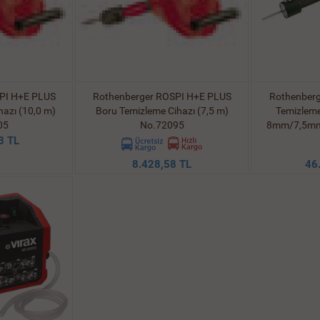
PI H+E PLUS
Rothenberger ROSPI H+E PLUS
Rothenberg
azı (10,0 m)
Boru Temizleme Cihazı (7,5 m)
Temizleme
05
No.72095
8mm/7,5mm 
3 TL
8.428,58 TL
46