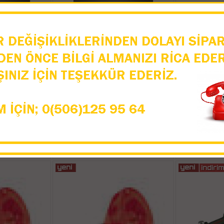
 80 Tesisat
REMS Solar-Push K 60 Tesisat
Rothenberg
ı Art-115311
Temizleme Makinası Art-115312
Makin
9 TL
32.199,83 TL
194