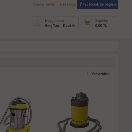
Sipariş Takibi
Hesabım
Facebook ile bağlan
Hoşgeldiniz
Sepetim
Giriş Yap
Kayıt Ol
0,00 TL
Stoktakiler