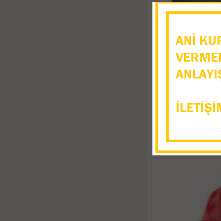
REMS Solar-Push I
Temizleme Makinas
69.074,8