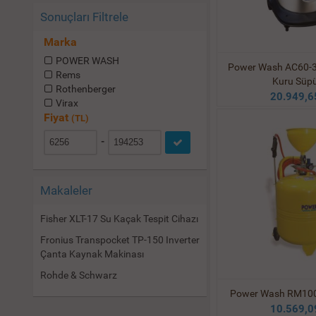
Sonuçları Filtrele
Marka
POWER WASH
Power Wash AC60-3 
Rems
Kuru Süp
Rothenberger
20.949,6
Virax
Fiyat
(TL)
-
Makaleler
Fisher XLT-17 Su Kaçak Tespit Cihazı
Fronius Transpocket TP-150 Inverter
Çanta Kaynak Makinası
Rohde & Schwarz
Power Wash RM100
10.569,0