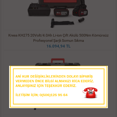
Kress KH275 20Volt/4.0Ah Li-ion Çift Akülü 500Nm Kömürsüz
Profesyonel Şarjlı Somun Sıkma
16.094,94 TL