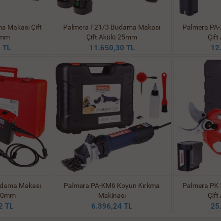
a Makası Çift
Palmera F21/3 Budama Makası
Palmera PA
5mm
Çift Akülü 25mm
Çif
 TL
11.650,30 TL
12
udama Makası
Palmera PA-KM6 Koyun Kırkma
Palmera PK
 40mm
Makinası
Çif
2 TL
6.396,24 TL
25