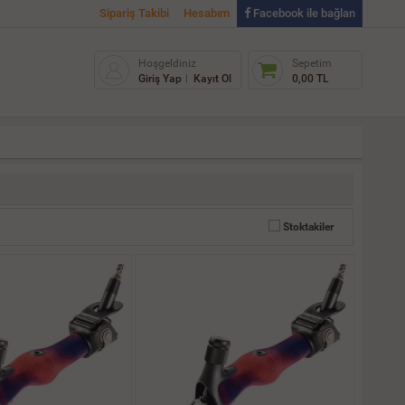
Sipariş Takibi
Hesabım
Facebook ile bağlan
Hoşgeldiniz
Sepetim
Giriş Yap
Kayıt Ol
0,00 TL
Stoktakiler