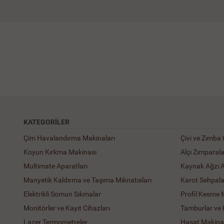
KATEGORILER
Çim Havalandırma Makinaları
Çivi ve Zımba
Koyun Kırkma Makinası
Alçı Zımparal
Multimate Aparatları
Kaynak Ağzı 
Manyetik Kaldırma ve Taşıma Mıknatısları
Karot Sehpala
Elektrikli Somun Sıkmalar
Profil Kesme 
Monitörler ve Kayıt Cihazları
Tamburlar ve
Lazer Termometreler
Hasat Makinal