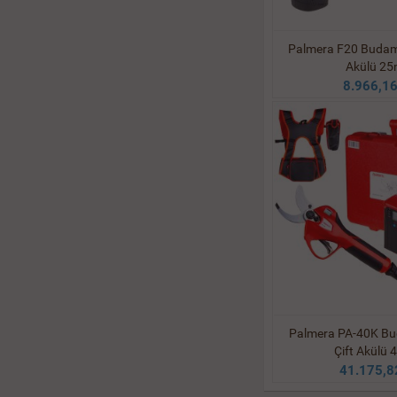
Palmera F20 Budam
Akülü 2
8.966,16
Palmera PA-40K B
Çift Akülü
41.175,8