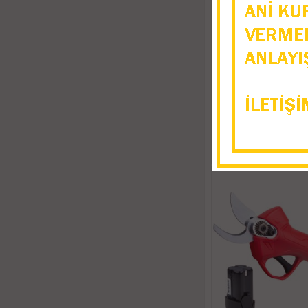
Heiniger XTRA K
Makinası 
36.981,8