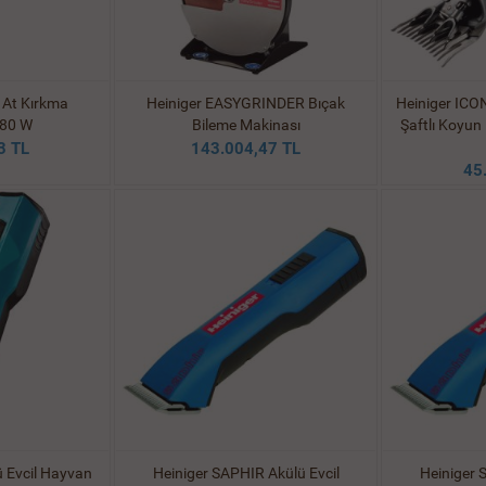
 At Kırkma
Heiniger EASYGRINDER Bıçak
Heiniger IC
180 W
Bileme Makinası
Şaftlı Koyun
3 TL
143.004,47 TL
45
ü Evcil Hayvan
Heiniger SAPHIR Akülü Evcil
Heiniger 