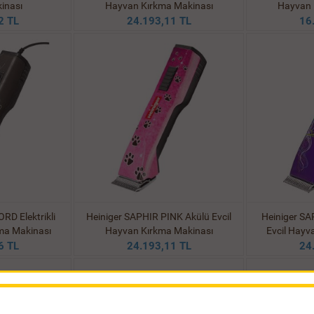
inası
Hayvan Kırkma Makinası
Hayvan 
2 TL
24.193,11 TL
16
RD Elektrikli
Heiniger SAPHIR PINK Akülü Evcil
Heiniger SAP
kma Makinası
Hayvan Kırkma Makinası
Evcil Hayv
6 TL
24.193,11 TL
24