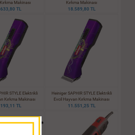
Kırkma Makinası
Kırkma Makinası
.633,80 TL
18.589,80 TL
HIR STYLE Elektrikli
Heiniger SAPHIR STYLE Elektrikli
an Kırkma Makinası
Evcil Hayvan Kırkma Makinası
.193,11 TL
11.551,25 TL