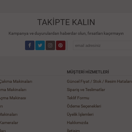
TAKİPTE KALIN
Kampanya ve duyurulardan haberdar olun, fırsatları kaçırmayın
MÜŞTERI HIZMETLERI
 Çakma Makinaları
Güncel Fiyat / Stok / Resim Hataları
ama Makinaları
Sipariş ve Teslimatlar
Açma Makinası
Teklif Formu
rı
Ödeme Seçenekleri
Makinaları
Üyelik İşlemleri
 Kameralar
Hakkımızda
arı
İletişim