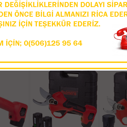
oyun Kırkma
İtal SC1000 Koyun Kırkma
İtal SC600 K
320 W
Makinası
6.
4 TL
5.806,11 TL