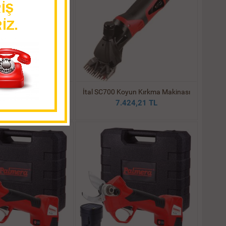
oyun Kırkma Makinası
İtal SC700 Koyun Kırkma Makinası
186,84 TL
7.424,21 TL