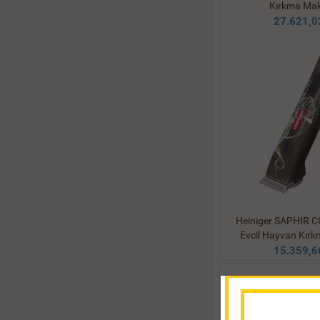
Kırkma Mak
27.621,0
Heiniger SAPHIR CO
Evcil Hayvan Kır
15.359,6