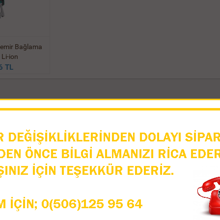
emir Bağlama
 Li-ion
6 TL