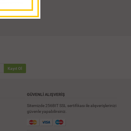
Kayıt Ol
GÜVENLİ ALIŞVERİŞ
Sitemizde 256BIT SSL sertifikası ile alışverişlerinizi
güvenle yapabilirsiniz.