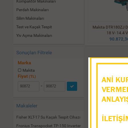
Kompaktör Makinaları
Perdah Makinaları
Silim Makinaları
Test ve Kaçak Tespit
Makita DTR180ZJ D
18 V- 14.4 V
Yiv Açma Makinaları
90.872,3
Sonuçları Filtrele
Marka
Makita
Fiyat
(TL)
-
Makaleler
Fisher XLT-17 Su Kaçak Tespit Cihazı
Fronius Transpocket TP-150 Inverter