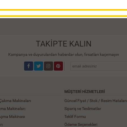
TAKİPTE KALIN
Kampanya ve duyurulardan haberdar olun, fırsatları kaçırmayın
MÜŞTERI HIZMETLERI
 Çakma Makinaları
Güncel Fiyat / Stok / Resim Hataları
ama Makinaları
Sipariş ve Teslimatlar
Açma Makinası
Teklif Formu
rı
Ödeme Seçenekleri