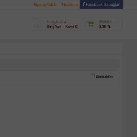
Sipariş Takibi
Hesabım
Facebook ile bağlan
Hoşgeldiniz
Sepetim
Giriş Yap
Kayıt Ol
0,00 TL
Stoktakiler