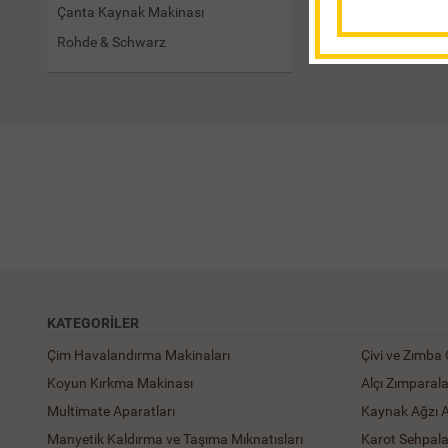
Çanta Kaynak Makinası
Rohde & Schwarz
KATEGORILER
Çim Havalandırma Makinaları
Çivi ve Zımba
Koyun Kırkma Makinası
Alçı Zımparal
Multimate Aparatları
Kaynak Ağzı 
Manyetik Kaldırma ve Taşıma Mıknatısları
Karot Sehpala