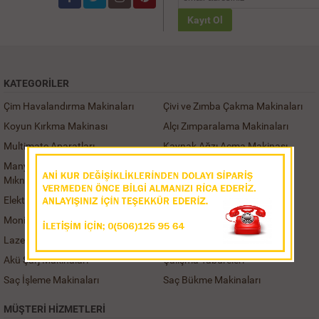
Kayıt Ol
KATEGORILER
Çim Havalandırma Makinaları
Çivi ve Zımba Çakma Makinaları
Koyun Kırkma Makinası
Alçı Zımparalama Makinaları
Multimate Aparatları
Kaynak Ağzı Açma Makinası
Manyetik Kaldırma ve Taşıma
Karot Sehpaları
Mıknatısları
Elektrikli Somun Sıkmalar
Profil Kesme Makinaları
Monitörler ve Kayıt Cihazları
Tamburlar ve Kameralar
Lazer Termometreler
Hasat Makinaları
Akü Şarj Makinaları
Çalışma Tabureleri
Saç İşleme Makinaları
Saç Bükme Makinaları
MÜŞTERI HIZMETLERI