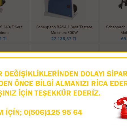
 240/E Şerit
Scheppach BASA 1 Şerit Testere
Scheppach B
inası
Makinası 300W
Mak
2 TL
22.135,57 TL
69
Şerit Testere
Craft T125DC Şerit Testere Kesim
Craft T153DC
500W
Makinası 1250 Waat 130 mm
81