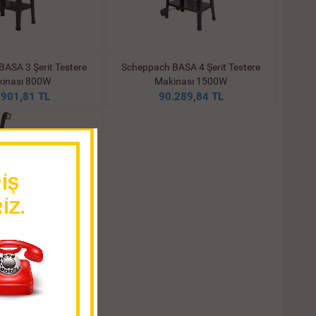
ASA 3 Şerit Testere
Scheppach BASA 4 Şerit Testere
inası 800W
Makinası 1500W
.901,81 TL
90.289,84 TL
 Metal Şerit Testere
.380,79 TL