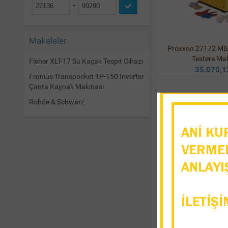
-
Makaleler
Proxxon 27172 MBS
Testere Mak
Fisher XLT-17 Su Kaçak Tespit Cihazı
35.070,1
Fronius Transpocket TP-150 Inverter
Çanta Kaynak Makinası
Rohde & Schwarz
Scheppach HBS261 
Makinası 