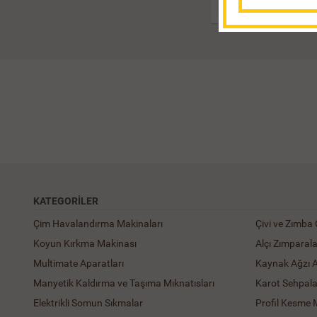
28.543,2
KATEGORILER
Çim Havalandırma Makinaları
Çivi ve Zımba
Koyun Kırkma Makinası
Alçı Zımparal
Multimate Aparatları
Kaynak Ağzı 
Manyetik Kaldırma ve Taşıma Mıknatısları
Karot Sehpala
Elektrikli Somun Sıkmalar
Profil Kesme 