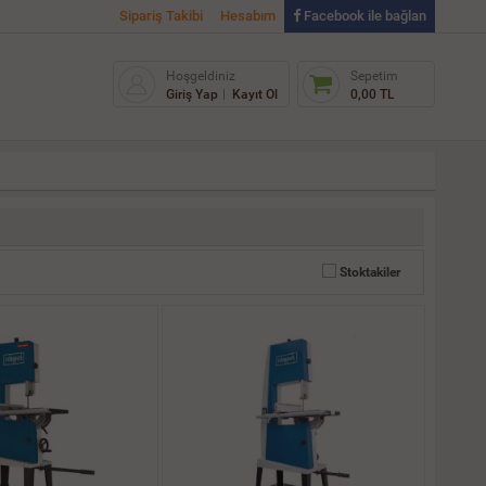
Sipariş Takibi
Hesabım
Facebook ile bağlan
Hoşgeldiniz
Sepetim
Giriş Yap
Kayıt Ol
0,00 TL
Stoktakiler