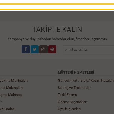
4 TL
54.253,86 TL
TAKİPTE KALIN
Kampanya ve duyurulardan haberdar olun, fırsatları kaçırmayın
MÜŞTERI HIZMETLERI
 Çakma Makinaları
Güncel Fiyat / Stok / Resim Hataları
ama Makinaları
Sipariş ve Teslimatlar
Açma Makinası
Teklif Formu
rı
Ödeme Seçenekleri
Makinaları
Üyelik İşlemleri