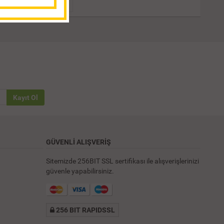
Kayıt Ol
GÜVENLİ ALIŞVERİŞ
Sitemizde 256BIT SSL sertifikası ile alışverişlerinizi
güvenle yapabilirsiniz.
256 BIT RAPIDSSL