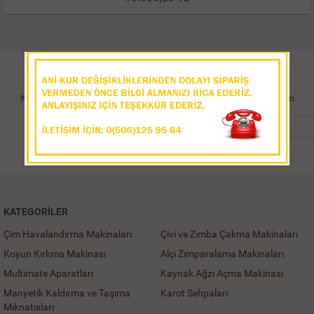
TAKİPTE KALIN
Kampanya ve duyurulardan haberdar olun, fırsatları kaçırmayın
Kayıt Ol
KATEGORILER
Çim Havalandırma Makinaları
Çivi ve Zımba Çakma Makinaları
Koyun Kırkma Makinası
Alçı Zımparalama Makinaları
Multimate Aparatları
Kaynak Ağzı Açma Makinası
Manyetik Kaldırma ve Taşıma
Karot Sehpaları
Mıknatısları