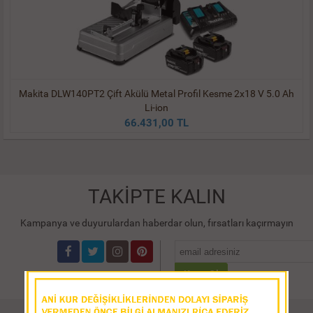
Makita DLW140PT2 Çift Akülü Metal Profil Kesme 2x18 V 5.0 Ah
Li-ion
66.431,00 TL
TAKİPTE KALIN
Kampanya ve duyurulardan haberdar olun, fırsatları kaçırmayın
Kayıt Ol