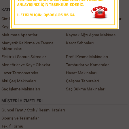
KATEGORILER
Çim Havalandırma Makinaları
Çivi ve Zımba Çakma Makinaları
Koyun Kırkma Makinası
Alçı Zımparalama Makinaları
Multimate Aparatları
Kaynak Ağzı Açma Makinası
Manyetik Kaldırma ve Taşıma
Karot Sehpaları
Mıknatısları
Elektrikli Somun Sıkmalar
Profil Kesme Makinaları
Monitörler ve Kayıt Cihazları
Tamburlar ve Kameralar
Lazer Termometreler
Hasat Makinaları
Akü Şarj Makinaları
Çalışma Tabureleri
Saç İşleme Makinaları
Saç Bükme Makinaları
MÜŞTERI HIZMETLERI
Güncel Fiyat / Stok / Resim Hataları
Sipariş ve Teslimatlar
Teklif Formu