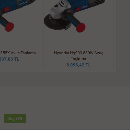
855X Avuç Taşlama
Hyundai Hg900 880W Avuç
Taşlama
807,88 TL
3.093,42 TL
Kayıt Ol