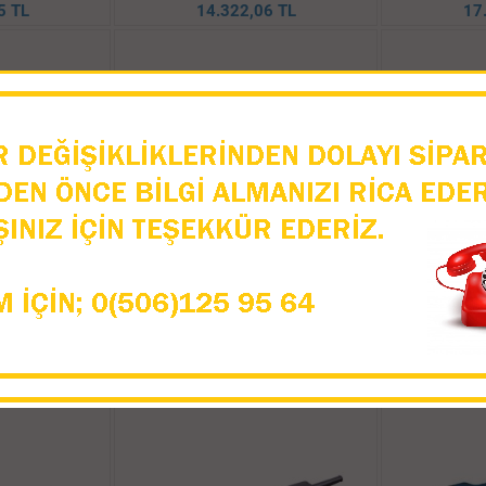
5 TL
14.322,06 TL
17
30 H Büyük
Hyundai Hg1050 1050W, 115M
HYUNDAİ H
 2200W 230MM
Köşe Taşlama
ELEKTİRİKL
0 TL
4.140,43 TL
3.