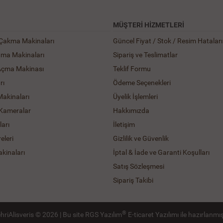
MÜŞTERI HIZMETLERI
 Çakma Makinaları
Güncel Fiyat / Stok / Resim Hataları
ama Makinaları
Sipariş ve Teslimatlar
Açma Makinası
Teklif Formu
rı
Ödeme Seçenekleri
Makinaları
Üyelik İşlemleri
 Kameralar
Hakkımızda
arı
İletişim
eleri
Gizlilik ve Güvenlik
kinaları
İptal & İade ve Garanti Koşulları
Satış Sözleşmesi
Sipariş Takibi
®
hriAlisveris © 2026 | Bu site
RGS Yazılım
E-ticaret Yazılımı
ile hazırlanmış