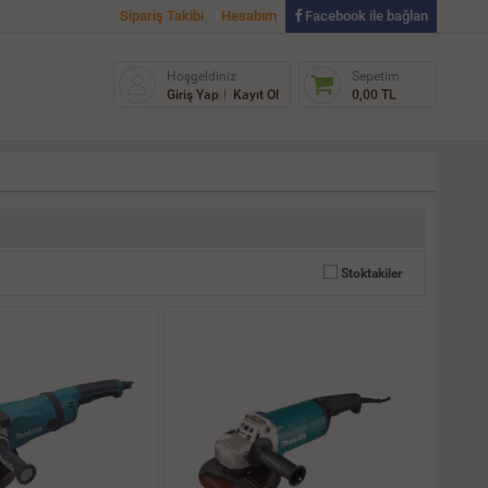
Sipariş Takibi
Hesabım
Facebook ile bağlan
Hoşgeldiniz
Sepetim
Giriş Yap
Kayıt Ol
0,00 TL
Stoktakiler