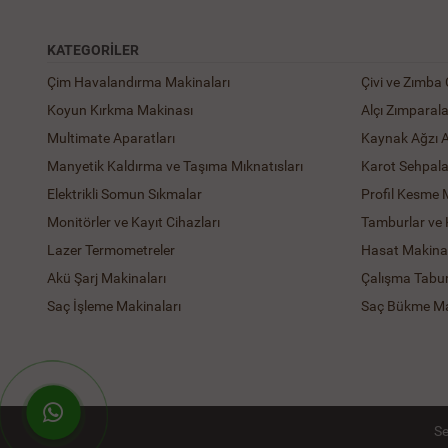
KATEGORILER
Çim Havalandırma Makinaları
Çivi ve Zımba
Koyun Kırkma Makinası
Alçı Zımparal
Multimate Aparatları
Kaynak Ağzı 
Manyetik Kaldırma ve Taşıma Mıknatısları
Karot Sehpala
Elektrikli Somun Sıkmalar
Profil Kesme 
Monitörler ve Kayıt Cihazları
Tamburlar ve
Lazer Termometreler
Hasat Makinal
Akü Şarj Makinaları
Çalışma Tabur
Saç İşleme Makinaları
Saç Bükme Ma
WhatsApp ile Hemen Ulaş!
Se