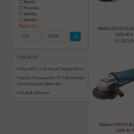
Bosch
Hyundai
Makita
Metabo
Fiyat
(TL)
Makita GA7012C B
1800 W 9.
-
21.553,0
Makaleler
Fisher XLT-17 Su Kaçak Tespit Cihazı
Fronius Transpocket TP-150 Inverter
Çanta Kaynak Makinası
Rohde & Schwarz
Makita GA9020 Bü
2200 W 1