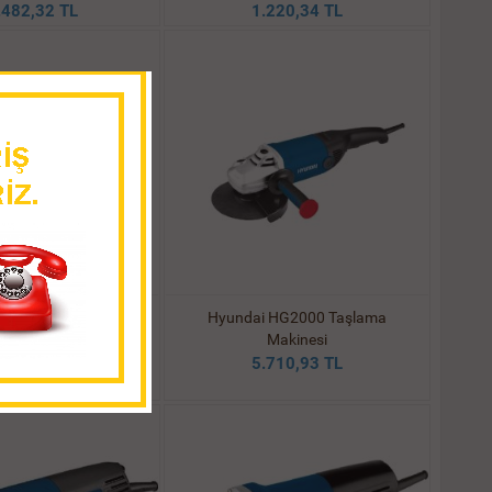
.482,32 TL
1.220,34 TL
G1205X 1200 WATT
Hyundai HG2000 Taşlama
İ AVUÇ İÇİ TAŞLAMA
Makinesi
MAKİNES
5.710,93 TL
997,65 TL