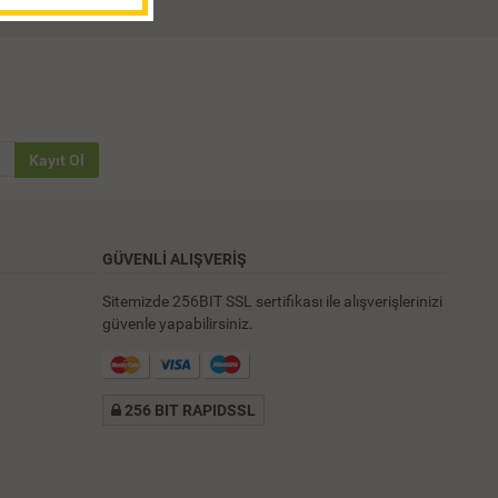
Kayıt Ol
GÜVENLİ ALIŞVERİŞ
Sitemizde 256BIT SSL sertifikası ile alışverişlerinizi
güvenle yapabilirsiniz.
256 BIT RAPIDSSL