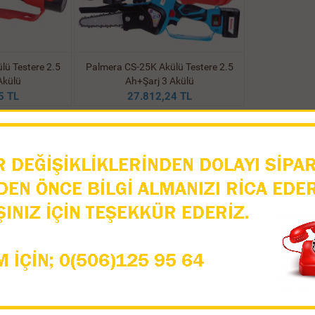
lü Testere 2.5
Palmera CS-25K Akülü Testere 2.5
Akülü
Ah+Şarj 3 Akülü
5 TL
27.812,24 TL