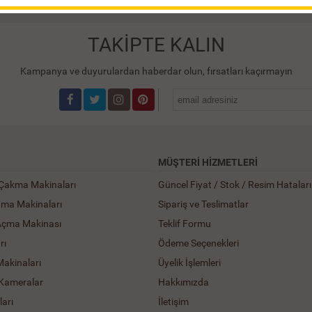
TAKİPTE KALIN
Kampanya ve duyurulardan haberdar olun, fırsatları kaçırmayın
MÜŞTERI HIZMETLERI
 Çakma Makinaları
Güncel Fiyat / Stok / Resim Hataları
ama Makinaları
Sipariş ve Teslimatlar
Açma Makinası
Teklif Formu
rı
Ödeme Seçenekleri
Makinaları
Üyelik İşlemleri
 Kameralar
Hakkımızda
arı
İletişim