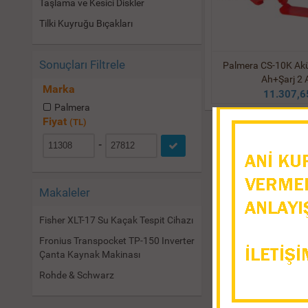
Taşlama ve Kesici Diskler
Tilki Kuyruğu Bıçakları
Sonuçları Filtrele
Palmera CS-10K Akü
Ah+Şarj 2 
Marka
11.307,6
Palmera
Fiyat
(TL)
-
Makaleler
Fisher XLT-17 Su Kaçak Tespit Cihazı
Fronius Transpocket TP-150 Inverter
Çanta Kaynak Makinası
Rohde & Schwarz