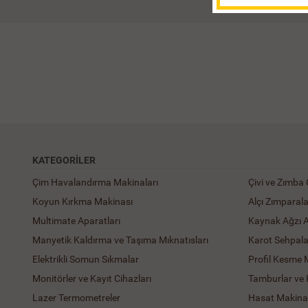
KATEGORILER
Çim Havalandırma Makinaları
Çivi ve Zımba
Koyun Kırkma Makinası
Alçı Zımparal
Multimate Aparatları
Kaynak Ağzı 
Manyetik Kaldırma ve Taşıma Mıknatısları
Karot Sehpala
Elektrikli Somun Sıkmalar
Profil Kesme 
Monitörler ve Kayıt Cihazları
Tamburlar ve
Lazer Termometreler
Hasat Makinal