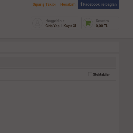
Sipariş Takibi
Hesabım
Facebook ile bağlan
Hoşgeldiniz
Sepetim
Giriş Yap
Kayıt Ol
0,00 TL
Stoktakiler