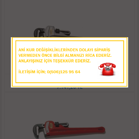
Ridgid 14” 350mm Ağır Tip Alüminyum Sondaj Boru Anahtarı
7.141,28 TL