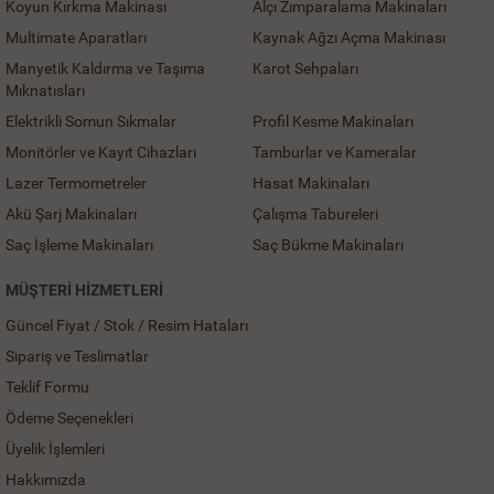
Koyun Kırkma Makinası
Alçı Zımparalama Makinaları
Multimate Aparatları
Kaynak Ağzı Açma Makinası
Manyetik Kaldırma ve Taşıma
Karot Sehpaları
Mıknatısları
Elektrikli Somun Sıkmalar
Profil Kesme Makinaları
Monitörler ve Kayıt Cihazları
Tamburlar ve Kameralar
Lazer Termometreler
Hasat Makinaları
Akü Şarj Makinaları
Çalışma Tabureleri
Saç İşleme Makinaları
Saç Bükme Makinaları
MÜŞTERI HIZMETLERI
Güncel Fiyat / Stok / Resim Hataları
Sipariş ve Teslimatlar
Teklif Formu
Ödeme Seçenekleri
Üyelik İşlemleri
Hakkımızda