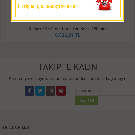
Knipex 7372 Twinforce Yan Keski 180 mm
6.526,21 TL
TAKİPTE KALIN
Kampanya ve duyurulardan haberdar olun, fırsatları kaçırmayın
Kayıt Ol
KATEGORILER