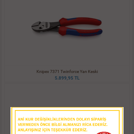
Knipex 7371 Twinforce Yan Keski
5.899,95 TL