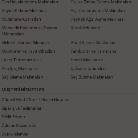
Çim Havalandırma Makinaları
Çivi ve Zımba Çakma Makinaları
Koyun Kırkma Makinası
Alçı Zımparalama Makinaları
Multimate Aparatları
Kaynak Ağzı Açma Makinası
Manyetik Kaldırma ve Taşıma
Karot Sehpaları
Mıknatısları
Elektrikli Somun Sıkmalar
Profil Kesme Makinaları
Monitörler ve Kayıt Cihazları
Tamburlar ve Kameralar
Lazer Termometreler
Hasat Makinaları
Akü Şarj Makinaları
Çalışma Tabureleri
Saç İşleme Makinaları
Saç Bükme Makinaları
MÜŞTERI HIZMETLERI
Güncel Fiyat / Stok / Resim Hataları
Sipariş ve Teslimatlar
Teklif Formu
Ödeme Seçenekleri
Üyelik İşlemleri