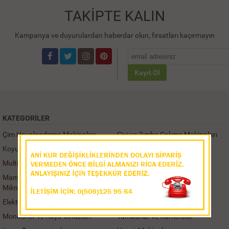
TAKİPTE KALIN
Kampanya ve duyurulardan haberdar olun, fırsatları kaçırmayın
Kayıt Ol
KATEGORILER
Çim Havalandırma Makinaları
Çivi ve Zımba Çakma Makinaları
Koyun Kırkma Makinası
Alçı Zımparalama Makinaları
Multimate Aparatları
Kaynak Ağzı Açma Makinası
Manyetik Kaldırma ve Taşıma
Karot Sehpaları
Mıknatısları
Elektrikli Somun Sıkmalar
Profil Kesme Makinaları
Monitörler ve Kayıt Cihazları
Tamburlar ve Kameralar