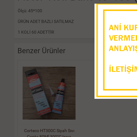
Ölçü: 45*100
ÜRÜN ADET BAZLI SATILMAZ
1 KOLİ 60 ADETTİR
Benzer Ürünler
Corteco HT300C Siyah Sıvı
Conta 80Ml 300°C Isıya