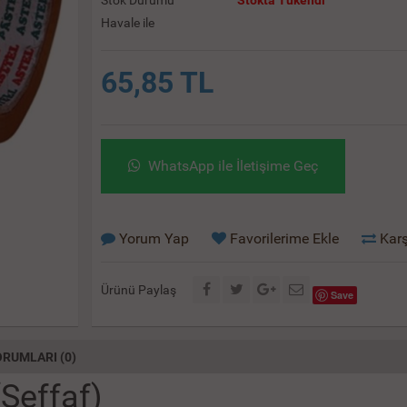
Stok Durumu
Stokta Tükendi
Havale ile
65,85 TL
WhatsApp ile İletişime Geç
Yorum Yap
Favorilerime Ekle
Karş
Ürünü Paylaş
Save
RUMLARI (0)
Şeffaf)