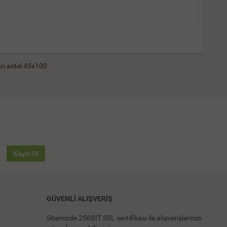
rı
astel 45x100
Kayıt Ol
GÜVENLİ ALIŞVERİŞ
Sitemizde 256BIT SSL sertifikası ile alışverişlerinizi