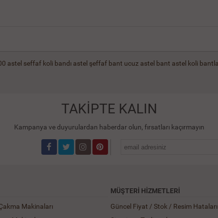
00
astel seffaf koli bandı
astel şeffaf bant
ucuz astel bant
astel koli bantla
TAKİPTE KALIN
Kampanya ve duyurulardan haberdar olun, fırsatları kaçırmayın
MÜŞTERI HIZMETLERI
 Çakma Makinaları
Güncel Fiyat / Stok / Resim Hataları