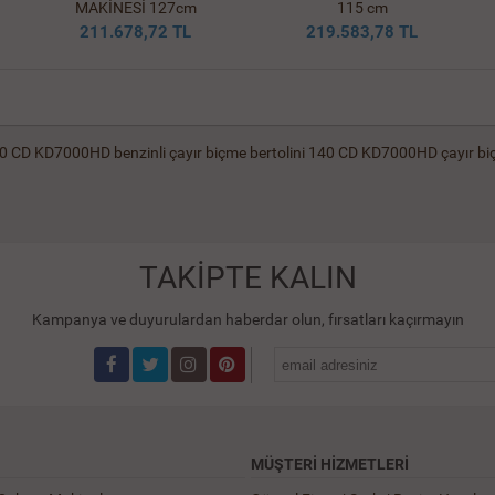
MAKİNESİ 127cm
115 cm
211.678,72 TL
219.583,78 TL
140 CD KD7000HD benzinli çayır biçme
bertolini 140 CD KD7000HD çayır b
TAKİPTE KALIN
Kampanya ve duyurulardan haberdar olun, fırsatları kaçırmayın
MÜŞTERI HIZMETLERI