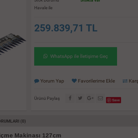
Stok Durumu
Stokta var
Havale ile
259.839,71 TL
WhatsApp ile İletişime Geç
Yorum Yap
Favorilerime Ekle
Karş
Ürünü Paylaş
Save
RUMLARI (0)
Biçme Makinası 127cm