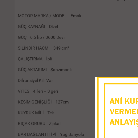
MOTOR MARKA / MODEL Emak
GÜÇ KAYNAĞI Dizel
GÜÇ 6,5 hp / 3600 Devir
SİLİNDİR HACMİ 349 cm³
ÇALIŞTIRMA İpli
GÜÇ AKTARIMI Şanzımanlı
Difransiyel Kilii Var
VİTES 4 ileri – 3 geri
KESİM GENİŞLİĞİ 127cm
KUYRUK MİLİ Tek
BIÇAK GRUBU Zıpkalı
BAR BAĞLANTI TİPİ Yağ Banyolu