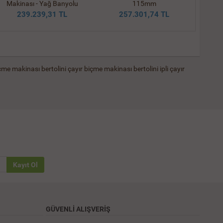
Makinası - Yağ Banyolu
115mm
239.239,31 TL
257.301,74 TL
içme makinası
bertolini çayır biçme makinası
bertolini ipli çayır
Kayıt Ol
GÜVENLİ ALIŞVERİŞ