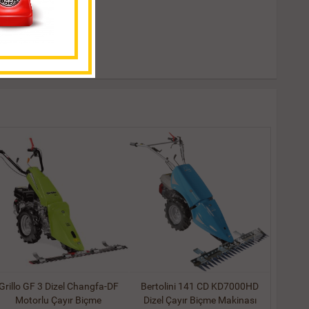
Grillo GF 3 Dizel Changfa-DF
Bertolini 141 CD KD7000HD
Motorlu Çayır Biçme
Dizel Çayır Biçme Makinası