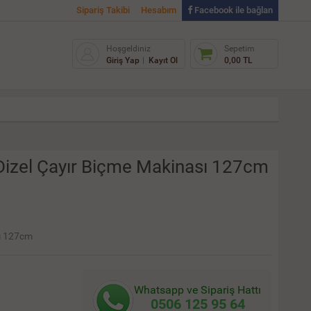
Sipariş Takibi
Hesabım
Facebook ile bağlan
Hoşgeldiniz
Sepetim
Giriş Yap
Kayıt Ol
0,00 TL
Dizel Çayır Biçme Makinası 127cm
sı 127cm
Whatsapp ve Sipariş Hattı
0506 125 95 64