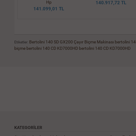
5 Hp
Hp
140.917,72 TL
L
141.099,01 TL
Bertolini 140 SD GX200 Çayır Biçme Makinası
bertolini 
Etiketler:
biçme
bertolini 140 CD KD7000HD
bertolini 140 CD KD7000HD
KATEGORILER