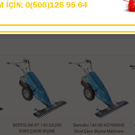
BERTOLİNİ BT 140 GX200
Bertolini 140 SD KD7000HD
EUR5 ÇAYIR BİÇME
Dizel Çayır Biçme Makinası