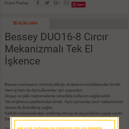
Ürünü Paylaş
Save
AÇIKLAMA
Bessey DUO16-8 Cırcır
Mekanizmalı Tek El
İşkence
Bessey markasının üretmiş olduğu el işkence modellerinden biridir.
Hem iç hem de dış kullanımlar için uygundur.
Ahşap ve çelik malzemelerde rahatlıkla kullanım sağlanabilir.
Tek el işkence çeşitlerinden biridir. Aynı zamanda cırcır mekanizmalı
olması ile de kullanış sağlar.
Kaliteli malzemelerden üretilmiş olması ile dayanıklı bir yapısı vardır.
Dayanıklı yapısı ile uzun ömürlü kullanım sağlanabilir.