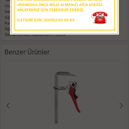
Teknik Özellikler
Uzunluk: 160 mm
Derinlik: 85 mm
Ağız Genişliği : 75-235 mm
Ray Kalınlığı: 9-170
Ağırlık: 0.66 kg
Sıkma Kuvveti: Maksimum 1.200N
Benzer Ürünler