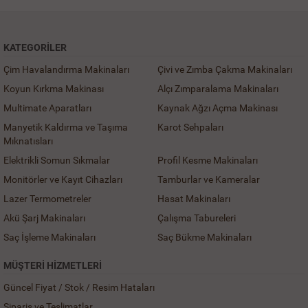
KATEGORILER
Çim Havalandırma Makinaları
Çivi ve Zımba Çakma Makinaları
Koyun Kırkma Makinası
Alçı Zımparalama Makinaları
Multimate Aparatları
Kaynak Ağzı Açma Makinası
Manyetik Kaldırma ve Taşıma
Karot Sehpaları
Mıknatısları
Elektrikli Somun Sıkmalar
Profil Kesme Makinaları
Monitörler ve Kayıt Cihazları
Tamburlar ve Kameralar
Lazer Termometreler
Hasat Makinaları
Akü Şarj Makinaları
Çalışma Tabureleri
Saç İşleme Makinaları
Saç Bükme Makinaları
MÜŞTERI HIZMETLERI
Güncel Fiyat / Stok / Resim Hataları
Sipariş ve Teslimatlar