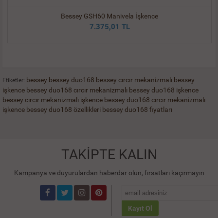
Bessey GSH60 Manivela İşkence
7.375,01 TL
bessey
bessey duo168
bessey cırcır mekanizmalı
bessey
Etiketler:
işkence
bessey duo168 cırcır mekanizmalı
bessey duo168 işkence
bessey cırcır mekanizmalı işkence
bessey duo168 cırcır mekanizmalı
işkence
bessey duo168 özellikleri
bessey duo168 fiyatları
TAKİPTE KALIN
Kampanya ve duyurulardan haberdar olun, fırsatları kaçırmayın
Kayıt Ol