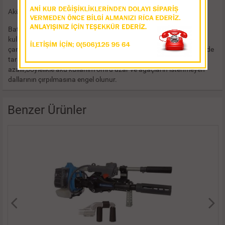
Akü Akım Gücü:40A/Sa
Bataryalar eğimli ve düzgün olmayan tarla yüzeylerinde bile
kullanıcıya tam hareket serbestliği sunan, konforlu ve pratik sırt
çantası içinde taşımaktadır.Dallar arasında yükten geri çekildiğinde
tarak hareketi yavaşlamaktadır.Bu özelliği ile güç sarfiyatı
azalır,böylelikle akü kullanım ömrü uzar ve ağaçların istenmeyen
dallarının çırpılmasına engel olunur.
Benzer Ürünler