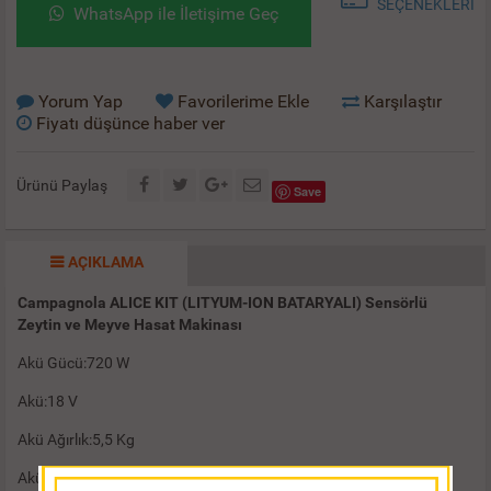
SEÇENEKLERİ
WhatsApp ile İletişime Geç
Yorum Yap
Favorilerime Ekle
Karşılaştır
Fiyatı düşünce haber ver
Ürünü Paylaş
Save
AÇIKLAMA
Campagnola ALICE KIT (LITYUM-ION BATARYALI) Sensörlü
Zeytin ve Meyve Hasat Makinası
Akü Gücü:720 W
Akü:18 V
Akü Ağırlık:5,5 Kg
Akü Şarj Süresi:9 Saat