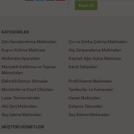
Kayıt Ol
KATEGORILER
Çim Havalandırma Makinaları
Çivi ve Zımba Çakma Makinaları
Koyun Kırkma Makinası
Alçı Zımparalama Makinaları
Multimate Aparatları
Kaynak Ağzı Açma Makinası
Manyetik Kaldırma ve Taşıma
Karot Sehpaları
Mıknatısları
Elektrikli Somun Sıkmalar
Profil Kesme Makinaları
Monitörler ve Kayıt Cihazları
Tamburlar ve Kameralar
Lazer Termometreler
Hasat Makinaları
Akü Şarj Makinaları
Çalışma Tabureleri
Saç İşleme Makinaları
Saç Bükme Makinaları
MÜŞTERI HIZMETLERI