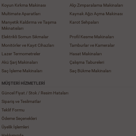
Koyun Kırkma Makinası
Alçı Zımparalama Makinaları
Multimate Aparatları
Kaynak Ağzı Açma Makinası
Manyetik Kaldırma ve Taşıma
Karot Sehpaları
Mıknatısları
Elektrikli Somun Sıkmalar
Profil Kesme Makinaları
Monitörler ve Kayıt Cihazları
Tamburlar ve Kameralar
Lazer Termometreler
Hasat Makinaları
Akü Şarj Makinaları
Çalışma Tabureleri
Saç İşleme Makinaları
Saç Bükme Makinaları
MÜŞTERI HIZMETLERI
Güncel Fiyat / Stok / Resim Hataları
Sipariş ve Teslimatlar
Teklif Formu
Ödeme Seçenekleri
Üyelik İşlemleri
Hakkımızda