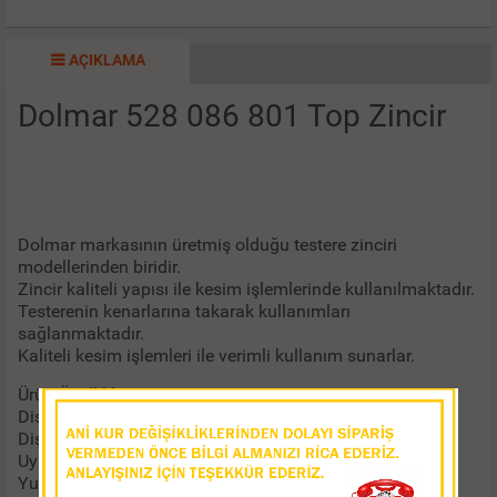
AÇIKLAMA
Dolmar 528 086 801 Top Zincir
Dolmar markasının üretmiş olduğu testere zinciri
modellerinden biridir.
Zincir kaliteli yapısı ile kesim işlemlerinde kullanılmaktadır.
Testerenin kenarlarına takarak kullanımları
sağlanmaktadır.
Kaliteli kesim işlemleri ile verimli kullanım sunarlar.
Ürün Özellikleri
Diş Sayısı: 920 Diş Yuvarlak
Diş Tipi : 21 DP
Uyumlu Modeller: 7/32
Yuva Açıklığı: .058 inç-1.5 mm