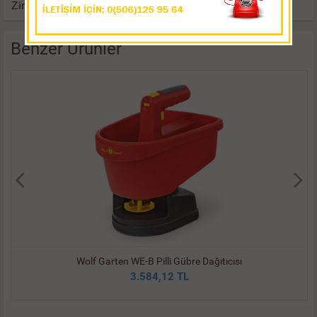
Zincir Ölçüsü: 3/6 inç
Benzer Ürünler
Wolf Garten WE-B Pilli Gübre Dağıtıcısı
3.584,12 TL