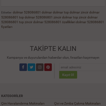
dolmar
528086801 dolmar
dolmar top
dolmar zincir
dolmar
Etiketler:
528086801 top
dolmar 528086801 zincir dolmar top zincir
dolmar
528086801 top zincir
dolmar 528086801 özellikleri
dolmar 528086801
fiyatları
TAKİPTE KALIN
Kampanya ve duyurulardan haberdar olun, fırsatları kaçırmayın
Kayıt Ol
KATEGORILER
Çim Havalandırma Makinaları
Çivi ve Zımba Çakma Makinaları