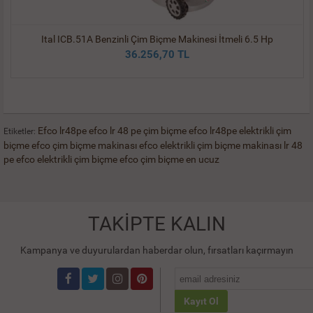
Ital ICB.51A Benzinli Çim Biçme Makinesi İtmeli 6.5 Hp
36.256,70 TL
Efco lr48pe
efco lr 48 pe çim biçme
efco lr48pe elektrikli çim
Etiketler:
biçme
efco çim biçme makinası
efco elektrikli çim biçme makinası
lr 48
pe
efco elektrikli çim biçme
efco çim biçme en ucuz
TAKİPTE KALIN
Kampanya ve duyurulardan haberdar olun, fırsatları kaçırmayın
Kayıt Ol