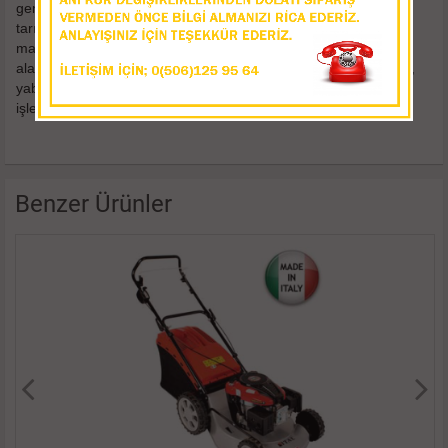
genellikle amatör kullanıcılar için bahçe bakımı ve küçük çaplı
tarım uygulamaları için geliştirilmiş, kullanımı ve bakımı kolay
makineler bu sınıfa girer. Bu tip makineler genelde küçük
alanlarda çim biçme, çapalama işleri, budama ve odun kesme,
yabancı ot temizliği, bahçe temizlik ve bakım uygulamaları gibi
işlerde kullanılır.
Benzer Ürünler