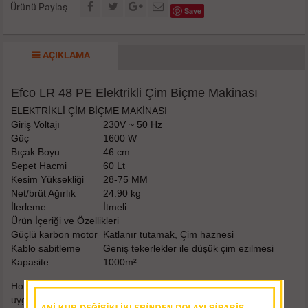
Ürünü Paylaş
Save
AÇIKLAMA
Efco LR 48 PE Elektrikli Çim Biçme Makinası
ELEKTRİKLİ ÇİM BİÇME MAKİNASI
Giriş Voltajı
230V ~ 50 Hz
Güç
1600 W
Bıçak Boyu
46 cm
Sepet Hacmi
60 Lt
Kesim Yüksekliği
28-75 MM
Net/brüt Ağırlık
24.90 kg
İlerleme
İtmeli
Ürün İçeriği ve Özellikleri
Güçlü karbon motor
Katlanır tutamak, Çim haznesi
Kablo sabitleme
Geniş tekerlekler ile düşük çim ezilmesi
Kapasite
1000m²
HomePlus simgesi, genellikle amatör ve hobi amaçlı kullanıma
uygun makineler için kullanılır. Uzmanlık gerektirmeyen ve