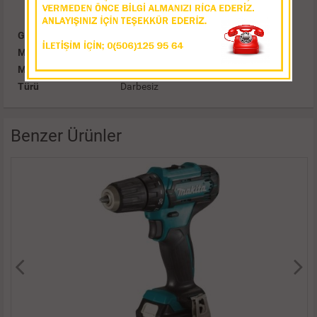
Güç (W)
450 W
Mandren Ölçüsü (mm)
10 mm
Mandren Tipi
Anahtarsız
Türü
Darbesiz
Benzer Ürünler