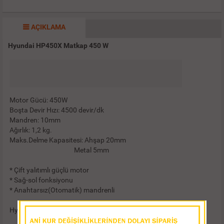
AÇIKLAMA
Hyundai HP450X Matkap 450 W
Motor Gücü: 450W
Boşta Devir Hızı: 4500 devir/dk
Mandren: 10mm
Ağırlık: 1,2 kg.
Maks.Delme Kapasitesi: Ahşap 20mm
Metal 5mm
* Çift yalıtımlı güçlü motor
* Sağ-sol fonksiyonu
* Anahtarsız(Otomatik) mandrenli
Hyundai kalitesi ITAL A.Ş. güvencesinde 2 yıl garantilidir.