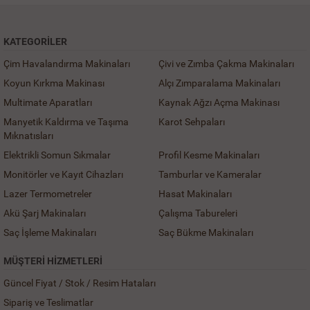
KATEGORILER
Çim Havalandırma Makinaları
Çivi ve Zımba Çakma Makinaları
Koyun Kırkma Makinası
Alçı Zımparalama Makinaları
Multimate Aparatları
Kaynak Ağzı Açma Makinası
Manyetik Kaldırma ve Taşıma
Karot Sehpaları
Mıknatısları
Elektrikli Somun Sıkmalar
Profil Kesme Makinaları
Monitörler ve Kayıt Cihazları
Tamburlar ve Kameralar
Lazer Termometreler
Hasat Makinaları
Akü Şarj Makinaları
Çalışma Tabureleri
Saç İşleme Makinaları
Saç Bükme Makinaları
MÜŞTERI HIZMETLERI
Güncel Fiyat / Stok / Resim Hataları
Sipariş ve Teslimatlar