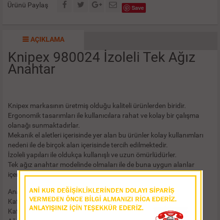
Ürünü Paylaş
Save
AÇIKLAMA
Knipex 980024 İzoleli Tek Ağız
Anahtar
Knipex markasının üretmiş olduğu kaliteli ürünlerden biridir.
Ergonomik tasarımları ile kullanıcılara rahat ve kolay bir çalışma
olanağı sunmaktadırlar.
Mekanik el aletleri içerisinde yer alan bu ürünler kolay kullanımları
nedeni ile de birçok alan içerisinde tercih edilmektedir.
İzoleli yapıları ile oldukça kullanışlı ve uzun ömürlüdürler.
Tek ağız anahtar modelinde olmaları ile de buna uygun alanlar
içerisinde kullanılırlar.
Anahtar Ölçüsü: 24 mm
Kafa Genişliği: 56 mm
Kafa Kalınlığı: 9 mm