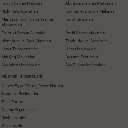
Koyun Kırkma Makinası
Alçı Zımparalama Makinaları
Multimate Aparatları
Kaynak Ağzı Açma Makinası
Manyetik Kaldırma ve Taşıma
Karot Sehpaları
Mıknatısları
Elektrikli Somun Sıkmalar
Profil Kesme Makinaları
Monitörler ve Kayıt Cihazları
Tamburlar ve Kameralar
Lazer Termometreler
Hasat Makinaları
Akü Şarj Makinaları
Çalışma Tabureleri
Saç İşleme Makinaları
Saç Bükme Makinaları
MÜŞTERI HIZMETLERI
Güncel Fiyat / Stok / Resim Hataları
Sipariş ve Teslimatlar
Teklif Formu
Ödeme Seçenekleri
Üyelik İşlemleri
Hakkımızda