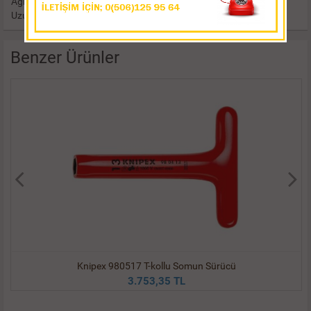
Ağırlık: 262 gr
Uzunluk: 210 mm
Benzer Ürünler
Knipex 980517 T-kollu Somun Sürücü
3.753,35 TL