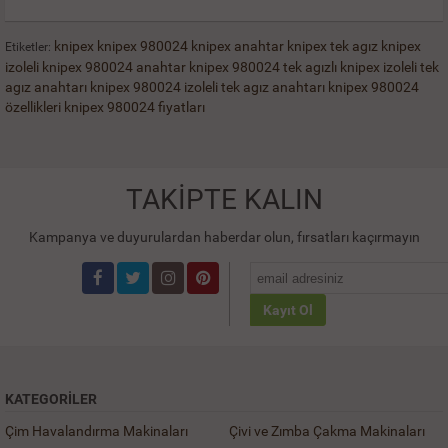
knipex
knipex 980024
knipex anahtar
knipex tek agız
knipex
Etiketler:
izoleli
knipex 980024 anahtar
knipex 980024 tek agızlı
knipex izoleli tek
agız anahtarı
knipex 980024 izoleli tek agız anahtarı
knipex 980024
özellikleri
knipex 980024 fiyatları
TAKİPTE KALIN
Kampanya ve duyurulardan haberdar olun, fırsatları kaçırmayın
Kayıt Ol
KATEGORILER
Çim Havalandırma Makinaları
Çivi ve Zımba Çakma Makinaları