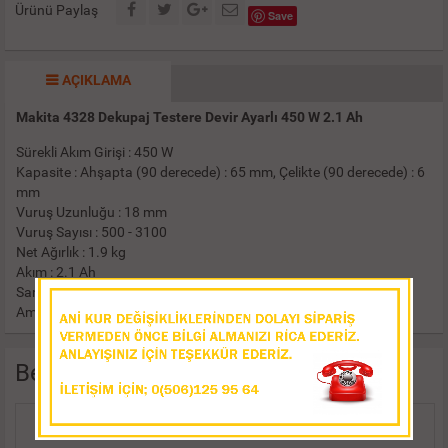
Ürünü Paylaş
Save
AÇIKLAMA
Makita 4328 Dekupaj Testere Devir Ayarlı 450 W 2.1 Ah
Sürekli Akım Girişi : 450 W
Kapasite : Ahşapta (90 derecede) : 65 mm, Çelikte (90 derecede) : 6
mm
Vuruş Uzunluğu : 18 mm
Vuruş Sayısı : 500 - 3100
Net Ağırlık : 1.9 kg
Akım : 2.1 Ah
Sarkaç hareketli
Ambalaj içeriği: Bıçak, Allen anahtar
Benzer Ürünler