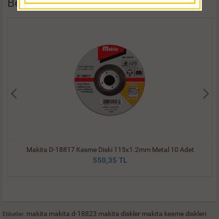
Benzer Ürünler
Makita D-18817 Kesme Diski 115x1.2mm Metal 10 Adet
550,35 TL
makita
makita d-18823
makita diskler
makita kesme diskleri
Etiketler: