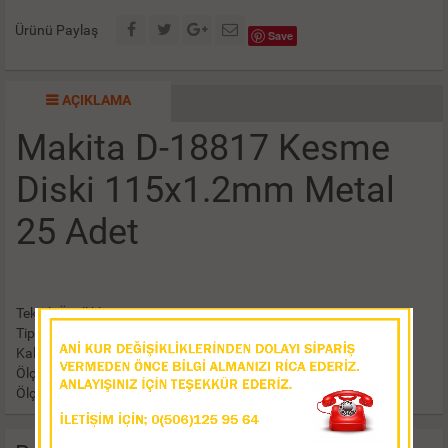
Ürünü Paylaş
Save
AÇIKLAMA
Makita D-18817 Kesme
Diski 115x1.2mm Metal
25 Adet
Teknik Özellikler
Tip: Bombeli
Kalite: WA60T
Ölçüler
Ölçü: 115x1.2 mm