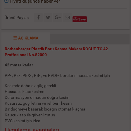
Fiyatı düşünce haber ver
Ürünü Paylaş
Save
AÇIKLAMA
Rothenberger Plastik Boru Kesme Makası ROCUT TC 42
Proffesional No.52000
42 mm
kadar
Ø
PP- , PE- , PEX- , PB- , ve PVDF- boruların hassas kesimi için
Kesimde daha az güç gerekli
Hassas dik açı kesime
Deformasyon olmadan doğru kesim
Kusursuz güç iletimi ve rehberli kesim
Bir düğmeye basarak bıçağın otomatik açma
Kauçuk sap ile güvenli tutuş
PVC kesimi için ideal
Uygulama avantajları