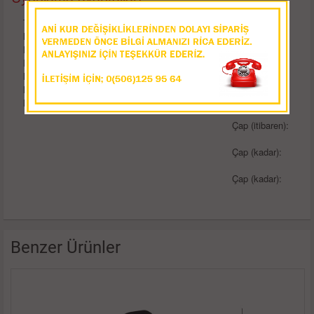
Taşıma konumunda kilitlenebilinir makas
Teknik
Kauçuk sap ile güvenli tutuş
detaylar
Hassas dik açı kesme
Deformasyon olmadan doğru kesim
Ürün ağırlığı:
Kusursuz güç iletimi ve rehberli kesim
Kesimde daha az güç gerekli
Çap (itibaren):
Bir düğmeye basarak bıçağın otomatik açma
Çap (itibaren):
Çap (kadar):
Çap (kadar):
Benzer Ürünler