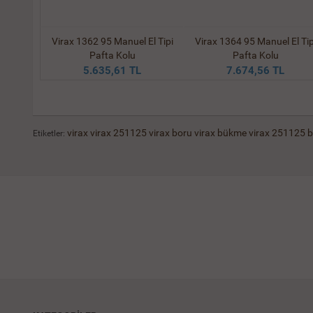
ik Boru
Virax 1362 95 Manuel El Tipi
Virax 1364 95 Manuel El Tip
Pafta Kolu
Pafta Kolu
L
5.635,61 TL
7.674,56 TL
virax
virax 251125
virax boru
virax bükme
virax 251125 
Etiketler: