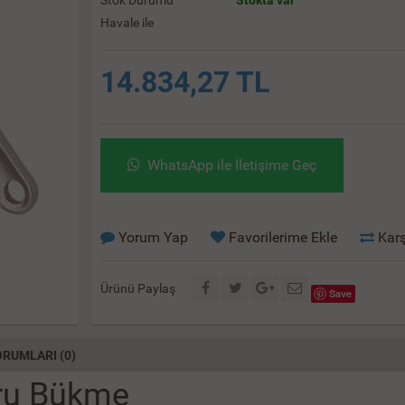
Stok Durumu
Stokta var
Havale ile
14.834,27 TL
WhatsApp ile İletişime Geç
Yorum Yap
Favorilerime Ekle
Karş
Ürünü Paylaş
Save
RUMLARI (0)
oru Bükme