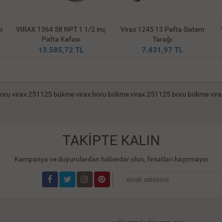
i
VIRAX 1364 58 NPT 1 1/2 inç
Virax 1245 13 Pafta Sistem
Pafta Kafası
Tarağı
13.585,72 TL
7.431,97 TL
boru
virax 251125 bükme
virax boru bükme
virax 251125 boru bükme
vira
TAKİPTE KALIN
Kampanya ve duyurulardan haberdar olun, fırsatları kaçırmayın