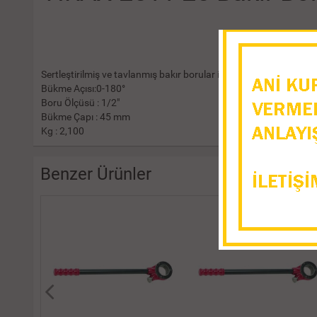
Sertleştirilmiş ve tavlanmış bakır borular için çelik gövdeli Vira
Bükme Açısı:0-180°
Boru Ölçüsü : 1/2"
Bükme Çapı : 45 mm
Kg : 2,100
Benzer Ürünler