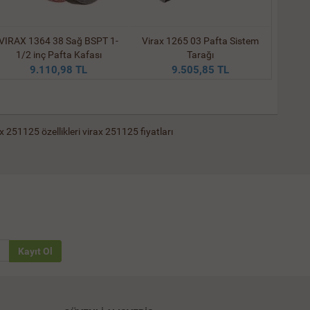
VIRAX 1364 38 Sağ BSPT 1-
Virax 1265 03 Pafta Sistem
VIRAX
1/2 inç Pafta Kafası
Tarağı
9.110,98 TL
9.505,85 TL
x 251125 özellikleri
virax 251125 fiyatları
Kayıt Ol