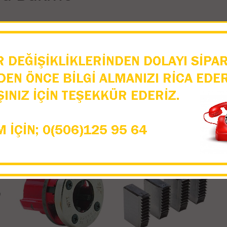
x bakır boru bükme.