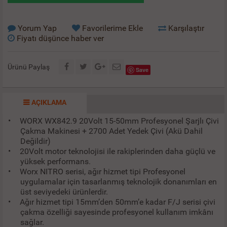
Yorum Yap
Favorilerime Ekle
Karşılaştır
Fiyatı düşünce haber ver
Ürünü Paylaş
Save
AÇIKLAMA
•
WORX WX842.9 20Volt 15-50mm Profesyonel Şarjlı Çivi
Çakma Makinesi + 2700 Adet Yedek Çivi (Akü Dahil
Değildir)
•
20Volt motor teknolojisi ile rakiplerinden daha güçlü ve
yüksek performans.
•
Worx NITRO serisi, ağır hizmet tipi Profesyonel
uygulamalar için tasarlanmış teknolojik donanımları en
üst seviyedeki ürünlerdir.
•
Ağır hizmet tipi 15mm’den 50mm’e kadar F/J serisi çivi
çakma özelliği sayesinde profesyonel kullanım imkânı
sağlar.