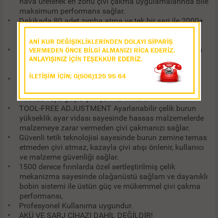
hava üreterek en zorlu çivi çakma uygulamalarında bile
maksimum performans sağlar.
•
Dakikada 80 adet zımba atma ve tek bir şarj ile 2000+
adet atım kapasitesi ile sınıfının en seri şarjlı çivi
tabancasıdır.
•
J, F serisi kesik başlı çiviler ile kullanıma uygun yapısı
sayesinde en yaygın kullanılan çivilere her zaman
sorunsuz ulaşabilme kolaylığı sağlar.
•
AIR NAIL FORCE Havalı darbe gücü sayesinde
uygulama yapılacak malzemeye zarar vermeden
hassas veya güçlü çivi çakma imkânı.
•
TOOL-FREE ADJUSTMENT Ayarlanabilir çelik burun
yükseklik ayar vidası sayesinde hassas malzemelerde
malzemeye zarar vermeden çivi çakmanızı sağlar.
•
Güvenli tetik teknolojisi sayesinde burun zemine temas
etmeden çivi atmaz, kazayla çivi atışı önlenir, kullanıcı
ve malzeme güvenliği sağlar.
•
1500 derece fırınlarda özel sertleştirilmiş çelik
mekanizma sayesinde olağanüstü sağlam ve dayanıklı
bobin sistemi ile üstün güç ve mükemmel çivi çakma
performansı,
•
Profesyonel Kullanıma uygundur.
•
AKÜ VE ŞARJ CİHAZI DAHİL DEĞİLDİR!