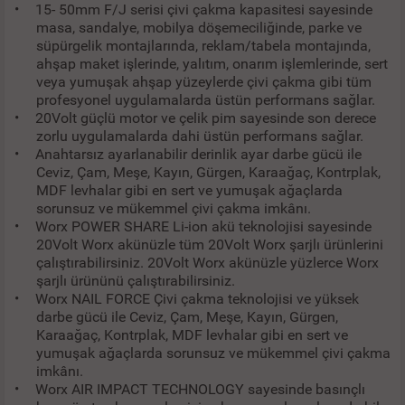
•
15- 50mm F/J serisi çivi çakma kapasitesi sayesinde
masa, sandalye, mobilya döşemeciliğinde, parke ve
süpürgelik montajlarında, reklam/tabela montajında,
ahşap maket işlerinde, yalıtım, onarım işlemlerinde, sert
veya yumuşak ahşap yüzeylerde çivi çakma gibi tüm
profesyonel uygulamalarda üstün performans sağlar.
•
20Volt güçlü motor ve çelik pim sayesinde son derece
zorlu uygulamalarda dahi üstün performans sağlar.
•
Anahtarsız ayarlanabilir derinlik ayar darbe gücü ile
Ceviz, Çam, Meşe, Kayın, Gürgen, Karaağaç, Kontrplak,
MDF levhalar gibi en sert ve yumuşak ağaçlarda
sorunsuz ve mükemmel çivi çakma imkânı.
•
Worx POWER SHARE Li-ion akü teknolojisi sayesinde
20Volt Worx akünüzle tüm 20Volt Worx şarjlı ürünlerini
çalıştırabilirsiniz. 20Volt Worx akünüzle yüzlerce Worx
şarjlı ürününü çalıştırabilirsiniz.
•
Worx NAIL FORCE Çivi çakma teknolojisi ve yüksek
darbe gücü ile Ceviz, Çam, Meşe, Kayın, Gürgen,
Karaağaç, Kontrplak, MDF levhalar gibi en sert ve
yumuşak ağaçlarda sorunsuz ve mükemmel çivi çakma
imkânı.
•
Worx AIR IMPACT TECHNOLOGY sayesinde basınçlı