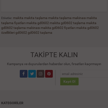
makita
makita taşlama
makita taşlama makinası
makita
Etiketler:
taşlama fiyatları
makita gd0602
makita gd0602 taşlama
makita
gd0602 taşlama makinası
makita gd0602 fiyatları
makita gd0602
özellikleri
gd0602
gd0602 taşlama
TAKİPTE KALIN
Kampanya ve duyurulardan haberdar olun, fırsatları kaçırmayın
Kayıt Ol
KATEGORILER