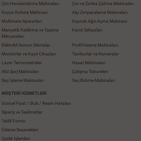
Çim Havalandırma Makinaları
Çivi ve Zımba Çakma Makinaları
Koyun Kırkma Makinası
Alçı Zımparalama Makinaları
Multimate Aparatları
Kaynak Ağzı Açma Makinası
Manyetik Kaldırma ve Taşıma
Karot Sehpaları
Mıknatısları
Elektrikli Somun Sıkmalar
Profil Kesme Makinaları
Monitörler ve Kayıt Cihazları
Tamburlar ve Kameralar
Lazer Termometreler
Hasat Makinaları
Akü Şarj Makinaları
Çalışma Tabureleri
Saç İşleme Makinaları
Saç Bükme Makinaları
MÜŞTERI HIZMETLERI
Güncel Fiyat / Stok / Resim Hataları
Sipariş ve Teslimatlar
Teklif Formu
Ödeme Seçenekleri
Üyelik İşlemleri