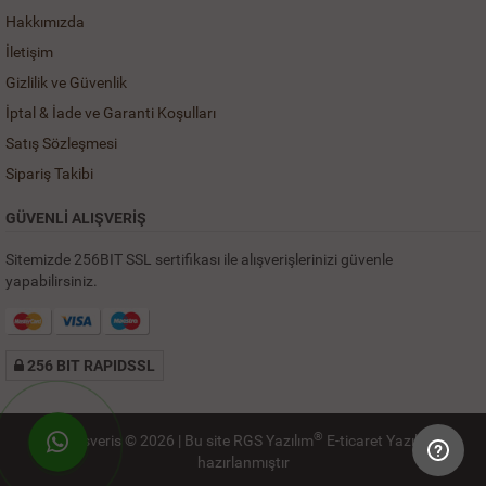
Hakkımızda
İletişim
Gizlilik ve Güvenlik
İptal & İade ve Garanti Koşulları
Satış Sözleşmesi
Sipariş Takibi
GÜVENLİ ALIŞVERİŞ
Sitemizde 256BIT SSL sertifikası ile alışverişlerinizi güvenle
yapabilirsiniz.
256 BIT RAPIDSSL
®
SehriAlisveris © 2026 | Bu site
RGS Yazılım
E-ticaret Yazılımı
ile
WhatsApp ile Hemen Ulaş!
hazırlanmıştır