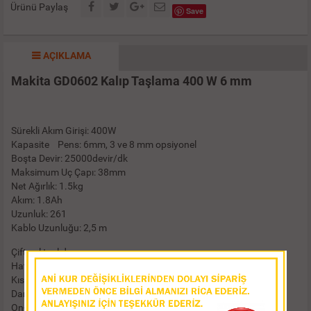
Ürünü Paylaş
Save
AÇIKLAMA
Makita GD0602 Kalıp Taşlama 400 W 6 mm
Sürekli Akım Girişi: 400W
Kapasite Pens: 6mm, 3 ve 8 mm opsiyonel
Boşta Devir: 25000devir/dk
Maksimum Uç Çapı: 38mm
Net Ağırlık: 1.5kg
Akım: 1.8Ah
Uzunluk: 261
Kablo Uzunluğu: 2,5 m
Çift yalıtımlıdır.
Hafif çapak taşlama işleri için idealdir.
Kısa şaftlıdır.
Dar alanlarda çalışmak için uygundur.
On-Off tetik mekanizması vardır.