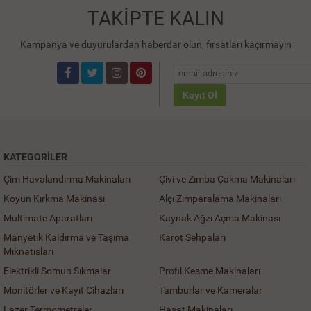
TAKİPTE KALIN
Kampanya ve duyurulardan haberdar olun, fırsatları kaçırmayın
Kayıt Ol
KATEGORILER
Çim Havalandırma Makinaları
Çivi ve Zımba Çakma Makinaları
Koyun Kırkma Makinası
Alçı Zımparalama Makinaları
Multimate Aparatları
Kaynak Ağzı Açma Makinası
Manyetik Kaldırma ve Taşıma
Karot Sehpaları
Mıknatısları
Elektrikli Somun Sıkmalar
Profil Kesme Makinaları
Monitörler ve Kayıt Cihazları
Tamburlar ve Kameralar
Lazer Termometreler
Hasat Makinaları