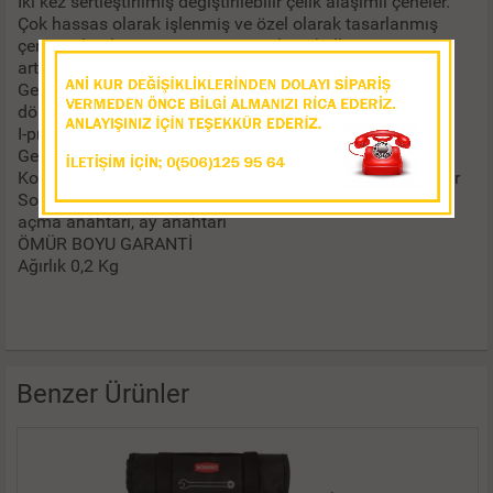
İki kez sertleştirilmiş değiştirilebilir çelik alaşımlı çeneler.
Çok hassas olarak işlenmiş ve özel olarak tasarlanmış
çene açıları kavrama gücünü ve aletin kullanım ömrünü
arttırır
Geniş flanşı, anahtar ayarlıyken somunun istemdışı
dönmesini engeller
I-profil sap, maksimum kuvveti minimum ağırlıkla sağlar
Geniş tutma yüzeyi kullanım rahatlığını arttırır
Kolay muhafaza için askı deliği. Geniş sap kaymayı önler
Sondaj anahtarı, sondaj karotiyer anahtarı, sondaj tüpü
açma anahtarı, ay anahtarı
ÖMÜR BOYU GARANTİ
Ağırlık 0,2 Kg
Benzer Ürünler