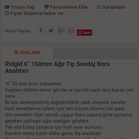
Yorum Yap
Favorilerime Ekle
Karşılaştır
Fiyatı düşünce haber ver
Ürünü Paylaş
Save
AÇIKLAMA
Ridgid 6” 150mm Ağır Tip Sondaj Boru
Anahtarı
¾” 20 mm boru kapasitesi
Sağlam dökme demir gövde ve I-profili saplı tam kayan üst
çene
İki kez sertleştirilmiş değiştirilebilir çelik alaşımlı çeneler
Hızlı kenetlenme işlemi için tam kayan dövme üst çene
Üst çenedeki ölçü cetveli, uygun boru çapına göre açmanız
gereken yaklaşık ağız aralığını gösterir
Tek elle kolay çalışma için hızlı ayar somunu
Kendini temiz tutan daha geniş diş aralıkları